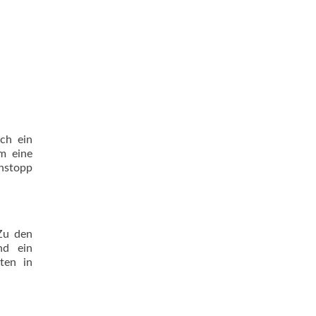
ch ein
m eine
enstopp
Zu den
nd ein
ten in