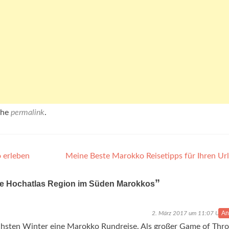
the
permalink
.
 erleben
Meine Beste Marokko Reisetipps für Ihren U
”
ie Hochatlas Region im Süden Marokkos
An
2. März 2017 um 11:07 Uhr
ächsten Winter eine Marokko Rundreise. Als großer Game of Thr