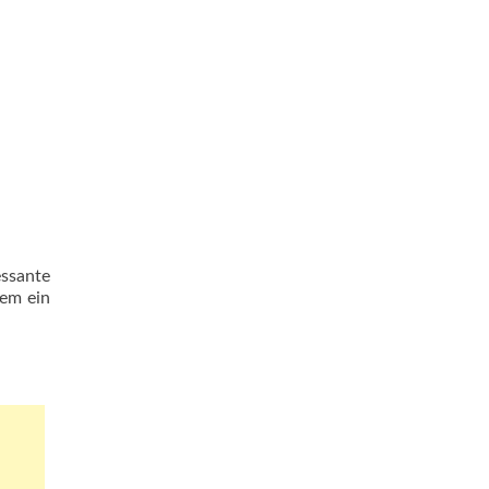
essante
dem ein