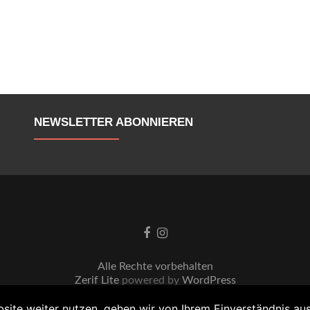
NEWSLETTER ABONNIEREN
Go to Facebook
Go to Instagram
Alle Rechte vorbehalten
Zerif Lite
powered by
WordPress
site weiter nutzen, gehen wir von Ihrem Einverständnis aus