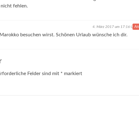
nicht fehlen.
An
4. März 2017 um 17:16 Uhr
u Marokko besuchen wirst. Schönen Urlaub wünsche ich dir.
r
rforderliche Felder sind mit
*
markiert